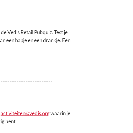
s de Vedis Retail Pubquiz. Test je
van een hapje en een drankje. Een
------------------------------
n
activiteiten@vedis.org
waarin je
zig bent.