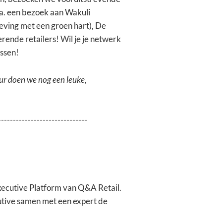
.a. een bezoek aan Wakuli
leving met een groen hart), De
rende retailers! Wil je je netwerk
issen!
ur doen we nog een leuke,
------------------------------
Executive Platform van Q&A Retail.
cutive samen met een expert de