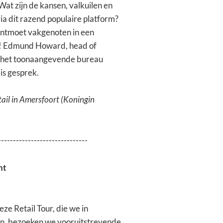
at zijn de kansen, valkuilen en
a dit razend populaire platform?
n ontmoet vakgenoten in een
ken! Edmund Howard, head of
an het toonaangevende bureau
is gesprek.
tail in Amersfoort (Koningin
------------------------------
ht
eze Retail Tour, die we in
n, bezoeken we vooruitstrevende