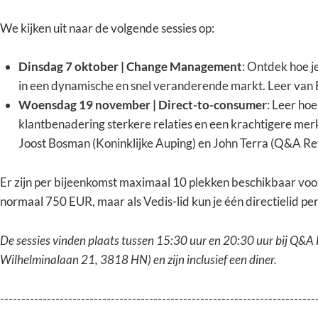
We kijken uit naar de volgende sessies op:
Dinsdag 7 oktober | Change Management
: Ontdek hoe j
in een dynamische en snel veranderende markt. Leer van 
Woensdag 19 november | Direct-to-consumer
: Leer hoe
klantbenadering sterkere relaties en een krachtigere merk
Joost Bosman (Koninklijke Auping) en John Terra (Q&A Ret
Er zijn per bijeenkomst maximaal 10 plekken beschikbaar vo
normaal 750 EUR, maar als Vedis-lid kun je één directielid pe
De sessies vinden plaats tussen 15:30 uur en 20:30 uur bij Q&A 
Wilhelminalaan 21, 3818 HN) en zijn inclusief een diner.
--------------------------------------------------------------------------