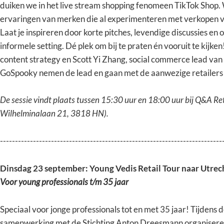
duiken we in het live stream shopping fenomeen TikTok Shop. W
ervaringen van merken die al experimenteren met verkopen vi
Laat je inspireren door korte pitches, levendige discussies e
informele setting. Dé plek om bij te praten én vooruit te kij
content strategy en Scott Yi Zhang, social commerce lead v
GoSpooky nemen de lead en gaan met de aanwezige retailers 
De sessie vindt plaats tussen 15:30 uur en 18:00 uur bij Q&A Re
Wilhelminalaan 21, 3818 HN).
--------------------------------------------------------------------------
Dinsdag 23 september: Young Vedis Retail Tour naar Utrec
Voor young professionals t/m 35 jaar
Speciaal voor jonge professionals tot en met 35 jaar! Tijdens d
samenwerking met de Stichting Anton Dreesmann organisere