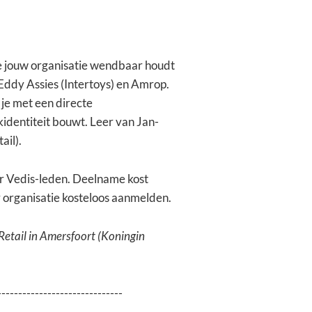
e jouw organisatie wendbaar houdt
Eddy Assies (Intertoys) en Amrop.
 je met een directe
identiteit bouwt. Leer van Jan-
ail).
or Vedis-leden. Deelname kost
r organisatie kosteloos aanmelden.
Retail in Amersfoort (Koningin
------------------------------