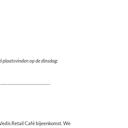
d plaatsvinden op de dinsdag:
------------------------------
 Vedis Retail Café bijeenkomst. We