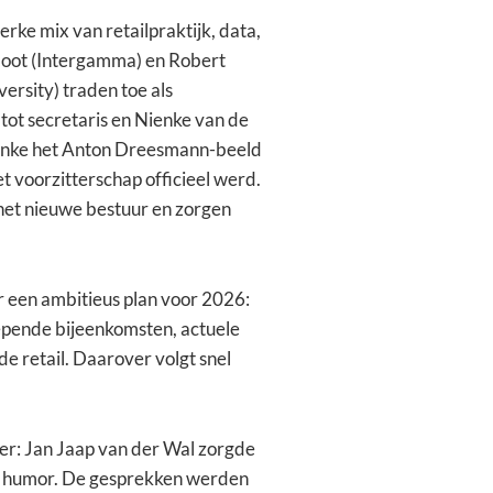
rke mix van retailpraktijk, data,
sloot (Intergamma) en Robert
rsity) traden toe als
ot secretaris en Nienke van de
 Nienke het Anton Dreesmann-beeld
 voorzitterschap officieel werd.
 het nieuwe bestuur en zorgen
 een ambitieus plan voor 2026:
epende bijeenkomsten, actuele
de retail. Daarover volgt snel
er: Jan Jaap van der Wal zorgde
eel humor. De gesprekken werden