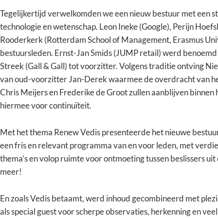
Tegelijkertijd verwelkomden we een nieuw bestuur met een ste
technologie en wetenschap. Leon Ineke (Google), Perijn Hoef
Rooderkerk (Rotterdam School of Management, Erasmus Unive
bestuursleden. Ernst-Jan Smids (JUMP retail) werd benoemd t
Streek (Gall & Gall) tot voorzitter. Volgens traditie ontving
van oud-voorzitter Jan-Derek waarmee de overdracht van het
Chris Meijers en Frederike de Groot zullen aanblijven binnen
hiermee voor continuïteit.
Met het thema Renew Vedis presenteerde het nieuwe bestuur
een fris en relevant programma van en voor leden, met verdi
thema’s en volop ruimte voor ontmoeting tussen beslissers uit 
meer!
En zoals Vedis betaamt, werd inhoud gecombineerd met plezi
als special guest voor scherpe observaties, herkenning en v