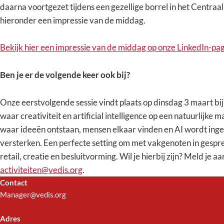
daarna voortgezet tijdens een gezellige borrel in het Centraa
hieronder een impressie van de middag.
Bekijk hier een impressie van de middag op onze LinkedIn-pag
Ben je er de volgende keer ook bij?
Onze eerstvolgende sessie vindt plaats op dinsdag 3 maart bi
waar creativiteit en artificial intelligence op een natuurlij
waar ideeën ontstaan, mensen elkaar vinden en AI wordt inge
versterken. Een perfecte setting om met vakgenoten in gespre
retail, creatie en besluitvorming. Wil je hierbij zijn? Meld je a
activiteiten@vedis.org
.
Contact
Manager@vedis.org
Adres