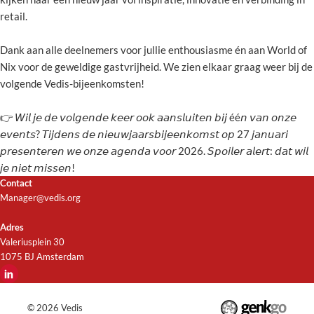
retail.
Dank aan alle deelnemers voor jullie enthousiasme én aan World of
Nix voor de geweldige gastvrijheid. We zien elkaar graag weer bij de
volgende Vedis-bijeenkomsten!
👉 𝘞𝘪𝘭 𝘫𝘦 𝘥𝘦 𝘷𝘰𝘭𝘨𝘦𝘯𝘥𝘦 𝘬𝘦𝘦𝘳 𝘰𝘰𝘬 𝘢𝘢𝘯𝘴𝘭𝘶𝘪𝘵𝘦𝘯 𝘣𝘪𝘫 éé𝘯 𝘷𝘢𝘯 𝘰𝘯𝘻𝘦
𝘦𝘷𝘦𝘯𝘵𝘴? 𝘛𝘪𝘫𝘥𝘦𝘯𝘴 𝘥𝘦 𝘯𝘪𝘦𝘶𝘸𝘫𝘢𝘢𝘳𝘴𝘣𝘪𝘫𝘦𝘦𝘯𝘬𝘰𝘮𝘴𝘵 𝘰𝘱 27 𝘫𝘢𝘯𝘶𝘢𝘳𝘪
𝘱𝘳𝘦𝘴𝘦𝘯𝘵𝘦𝘳𝘦𝘯 𝘸𝘦 𝘰𝘯𝘻𝘦 𝘢𝘨𝘦𝘯𝘥𝘢 𝘷𝘰𝘰𝘳 2026. 𝘚𝘱𝘰𝘪𝘭𝘦𝘳 𝘢𝘭𝘦𝘳𝘵: 𝘥𝘢𝘵 𝘸𝘪𝘭
𝘫𝘦 𝘯𝘪𝘦𝘵 𝘮𝘪𝘴𝘴𝘦𝘯!
Contact
Manager@vedis.org
Adres
Valeriusplein 30
1075 BJ Amsterdam
© 2026
Vedis